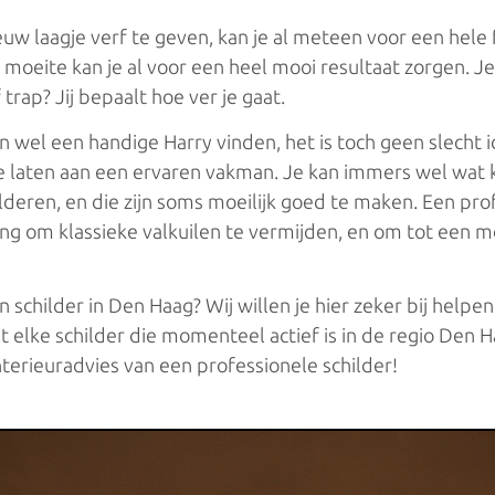
Schilders in Drenthe
uw laagje verf te geven, kan je al meteen voor een hele 
 moeite kan je al voor een heel mooi resultaat zorgen. Je
Schilders in Flevoland
trap? Jij bepaalt hoe ver je gaat.
Schilders in Zeeland
n wel een handige Harry vinden, het is toch geen slecht
Schilders in Utrecht
e laten aan een ervaren vakman. Je kan immers wel wat k
lderen, en die zijn soms moeilijk goed te maken. Een pro
Schilders in Amsterdam
ng om klassieke valkuilen te vermijden, en om tot een mo
Schilders in Rotterdam
n schilder in Den Haag? Wij willen je hier zeker bij helpe
Schilders in Groningen
met elke schilder die momenteel actief is in de regio Den 
Schilders in Den Haag
terieuradvies van een professionele schilder!
Schilders in Eindhoven
Schilders in Tilburg