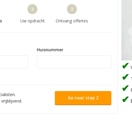
✔
✔
✔
✔