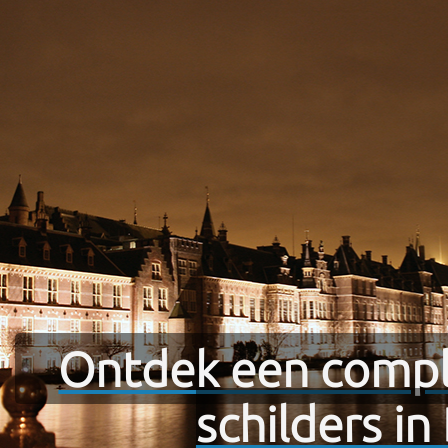
Schilders in Almere
Schilders in Breda
Schilders in Nijmegen
Ontdek een comple
schilders i