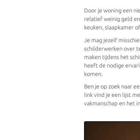
Slaapkamer schilderen
Door je woning een nie
relatief weinig geld en
Badkamer schilderen
keuken, slaapkamer of 
Ramen schilderen
Je mag jezelf misschie
Woonkamer schilderen
schilderwerken over t
maken tijdens het schi
Richtprijzen van schilderwerken
heeft de nodige ervari
komen.
Tips voor schilderwerken
Ben je op zoek naar ee
Schilders zoeken
link vind je een lijst 
vakmanschap en het in