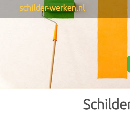
schilder-werken.nl
GRATIS offertes
-
Een geschikte schilder zoeken
gegevens invullen, en wij br
Meest gelezen
Trap schilderen
Vergelijk offertes, en bespa
Plafond schilderen
Muur schilderen
Gevel schilderen
Deur schilderen
Schilde
Buitenmuur schilderen
Keuken schilderen