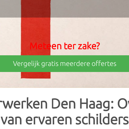
 Vergelijk prijzen van professionele schilders
 kan heel tijdrovend zijn. Bespaar je alle tijd en moeite, dankzij ons handige o
engen je in contact met professionele schilders uit jouw regio die voldoen aa
S
Meteen ter zake?
Schilders in Zuid-Holland
ar zo tot wel 35% op je factuur. Denk eraan,
alle offertes zijn gratis én vrijblijv
Schilders in Noord-Hollan
Vergelijk gratis meerdere offertes
Schilders in Noord-Braban
Schilders in Gelderland
Schilders in Overijssel
rwerken Den Haag: O
Schilders in Limburg
van ervaren schilders
Schilders in Friesland